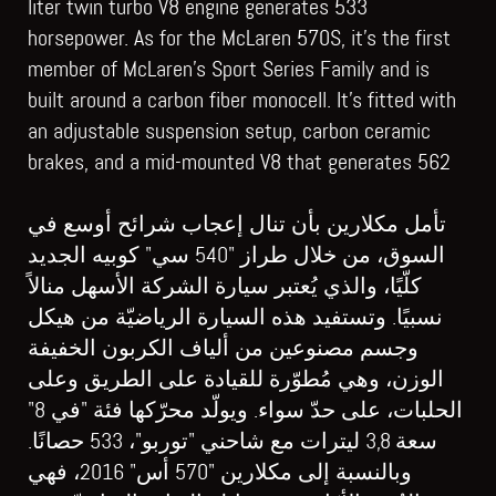
liter twin turbo V8 engine generates 533
horsepower. As for the McLaren 570S, it’s the first
member of McLaren’s Sport Series Family and is
built around a carbon fiber monocell. It’s fitted with
an adjustable suspension setup, carbon ceramic
brakes, and a mid-mounted V8 that generates 562
تأمل مكلارين بأن تنال إعجاب شرائح أوسع في
السوق، من خلال طراز "540 سي" كوبيه الجديد
كلّيًا، والذي يُعتبر سيارة الشركة الأسهل منالاً
نسبيًا. وتستفيد هذه السيارة الرياضيّة من هيكل
وجسم مصنوعين من ألياف الكربون الخفيفة
الوزن، وهي مُطوّرة للقيادة على الطريق وعلى
الحلبات، على حدّ سواء. ويولّد محرّكها فئة "في 8"
سعة 3,8 ليترات مع شاحني "توربو"، 533 حصانًا.
وبالنسبة إلى مكلارين "570 أس" 2016، فهي